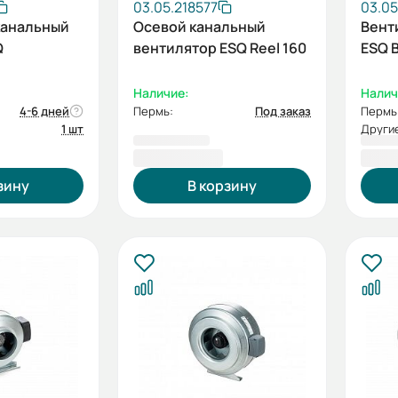
03.05.218577
03.05
канальный
Осевой канальный
Вент
Q
вентилятор ESQ Reel 160
ESQ 
Наличие:
Налич
4-6 дней
Пермь:
Под заказ
Пермь
1 шт
Другие
6 925,80 ₽
7 39
зину
В корзину