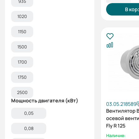
935
В кор
1020
1150
1500
1700
1750
2500
Мощность двигателя (кВт)
03.05.218589
Вентилятор 
0,05
осевой вент
Fly R 125
0,08
Наличие: