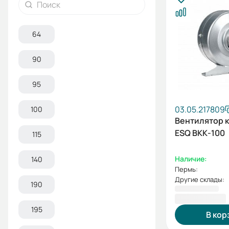
64
90
95
03.05.217809
100
Вентилятор 
ESQ ВКК-100
115
Наличие:
140
Пермь:
Другие склады:
190
6 650,07 ₽
195
В кор