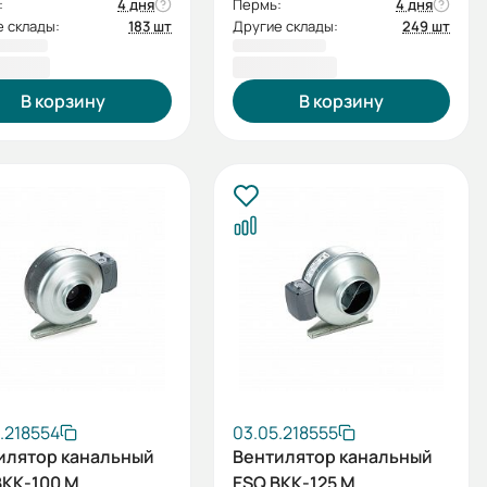
:
4 дня
Пермь:
4 дня
 склады:
183 шт
Другие склады:
249 шт
6,41 ₽
1 965,28 ₽
В корзину
В корзину
.218554
03.05.218555
илятор канальный
Вентилятор канальный
ВКК-100 М
ESQ ВКК-125 М