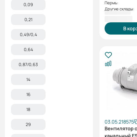
Пермь:
0,09
Другие склады:
1 337,98 ₽
0,21
В кор
0,49/0,4
0,64
0,87/0,63
14
16
18
03.05.218575
29
Вентилятор 
канальный ES