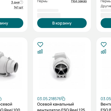
Пермь:
Под заказ
Пермь
3 дня
Другие
141 шт
1 452,53 ₽
1 61
зину
В корзину
03.05.218576
03.05
осевой
Осевой канальный
Вент
Q Reel 100
вентилятор ESQ Reel 125
ESQ 