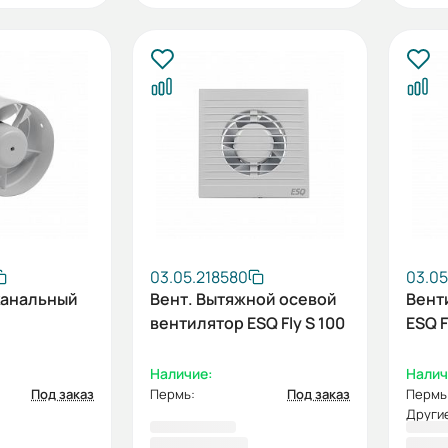
03.05.218580
03.05
канальный
Вент. Вытяжной осевой
Вент
вентилятор ESQ Fly S 100
ESQ F
Наличие:
Налич
Под заказ
Пермь:
Под заказ
Пермь
Другие
1 029,50 ₽
1 05