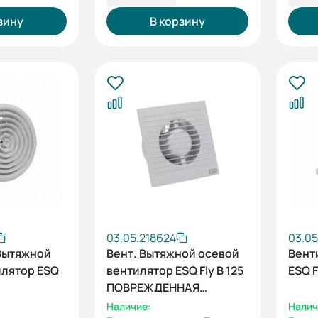
зину
В корзину
03.05.218624
03.05
Вытяжной
Вент. Вытяжной осевой
Вент
илятор ESQ
вентилятор ESQ Fly B 125
ESQ F
ПОВРЕЖДЕННАЯ
УПАКОВКА
Наличие:
Налич