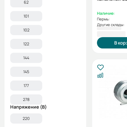
62
Наличие:
101
Пермь:
Другие склады:
102
5 803,80 ₽
В кор
122
144
145
177
278
Напряжение (В)
220