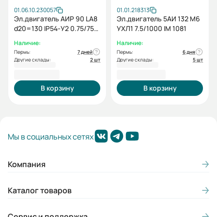
01.06.10.230057
01.01.218313
Эл.двигатель АИР 90 LA8
Эл.двигатель 5АИ 132 М6
d20=130 IP54-У2 0.75/750
УХЛ1 7.5/1000 IM 1081
IM 2181
Наличие:
Наличие:
Пермь:
7 дней
Пермь:
6 дня
Другие склады:
2 шт
Другие склады:
5 шт
13 401,70 ₽
33 944,06 ₽
В корзину
В корзину
Мы в социальных сетях
Компания
Каталог товаров
Сервис и поддержка