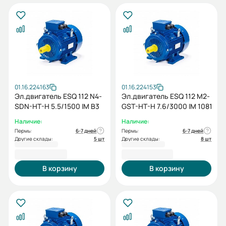
01.16.224163
01.16.224153
Эл.двигатель ESQ 112 N4-
Эл.двигатель ESQ 112 M2-
SDN-HT-H 5.5/1500 IM B3
GST-HT-H 7.6/3000 IM 1081
Наличие:
Наличие:
Пермь:
6-7 дней
Пермь:
6-7 дней
Другие склады:
5 шт
Другие склады:
8 шт
42 880,80 ₽
36 568,80 ₽
В корзину
В корзину